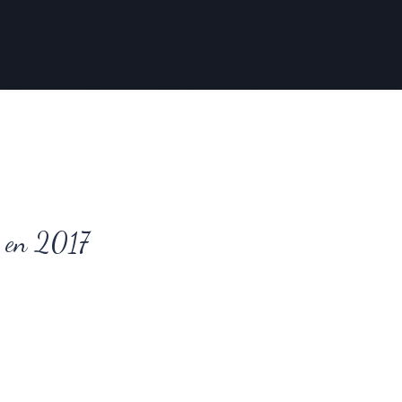
s de voyage
Expos
Galeries
Contact
és en 2017