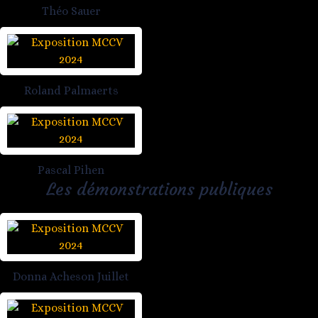
Théo Sauer
Roland Palmaerts
Pascal Pihen
Les démonstrations publiques
Donna Acheson Juillet