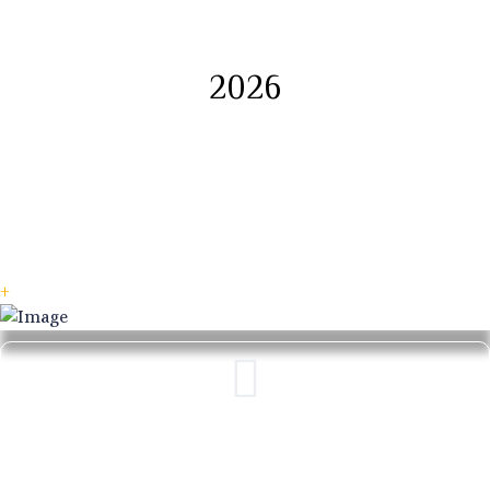
2026
+
« Vivre sur trois continents (Canada, France,
Emirats Arabes Unis) a fait évoluer ma vision
artistique, ma façon de peindre, et m’a permis de