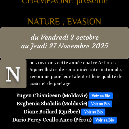
CHAMPAGNE présente
NATURE , EVASION
du Vendredi 3 octobre
au Jeudi 27 Novembre 2025
ous invitons cette année quatre Artistes
N
Aquarellistes de renommée internationale,
reconnus pour leur talent et leur qualité de
cœur et de partage :
Eugen Chisnicean (Moldavie)
Voir sa Bio
Evghenia Shalalis (Moldavie)
Voir sa Bio
Diane Boilard (Québec)
Voir sa Bio
Dario Percy Ccallo Anco (Pérou)
Voir sa Bio