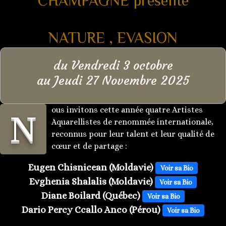
CHAMPAGNE présente
NATURE , EVASION
du Vendredi 3 octobre
au Jeudi 27 Novembre 2025
ous invitons cette année quatre Artistes
N
Aquarellistes de renommée internationale,
reconnus pour leur talent et leur qualité de
cœur et de partage :
Eugen Chisnicean (Moldavie)
Voir sa Bio
Evghenia Shalalis (Moldavie)
Voir sa Bio
Diane Boilard (Québec)
Voir sa Bio
Dario Percy Ccallo Anco (Pérou)
Voir sa Bio