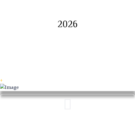
2026
+
« Vivre sur trois continents (Canada, France,
Emirats Arabes Unis) a fait évoluer ma vision
artistique, ma façon de peindre, et m’a permis de